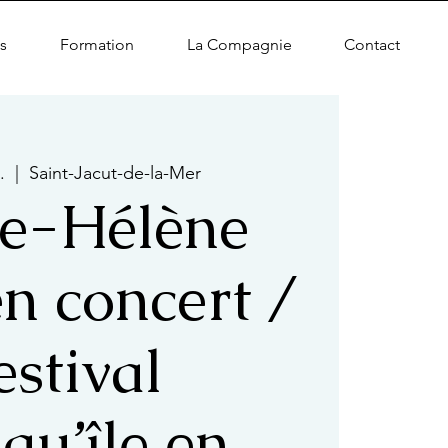
s
Formation
La Compagnie
Contact
.
  |  
Saint-Jacut-de-la-Mer
e-Hélène
en concert /
estival
qu’île en